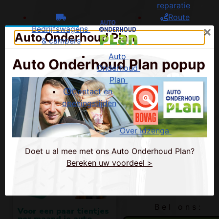
reparatie
Route
Bedrijfswagens 
Auto Onderhoud Plan
& campers
Auto 
Onderhoud 
Plan
Contact en 
openingstijden
Over Idzenga
B e l o n s :