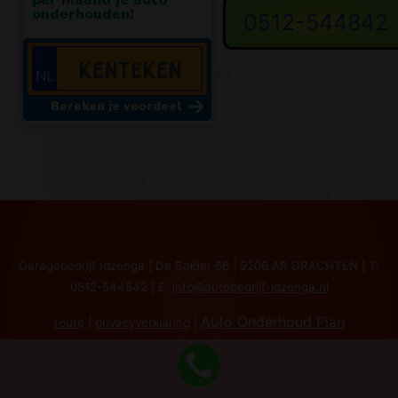
0512-544842
Garagebedrijf Idzenga | De Bolder 66 | 9206 AR DRACHTEN | T:
0512-544842 | E:
info@autobedrijf-idzenga.nl
Auto Onderhoud Plan
route
|
privacyverklaring
|