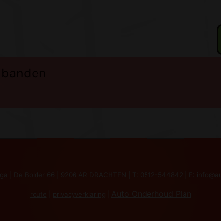
n banden
nga | De Bolder 66 | 9206 AR DRACHTEN | T: 0512-544842 | E:
info@au
Auto Onderhoud Plan
route
|
privacyverklaring
|