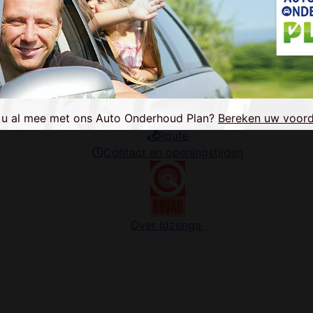
Beoordelingen
APK & onderhoud & reparatie
Bedrijfswagens & campers
Auto Onderhoud Plan
Route
Contact en openingstijden
Over Idzenga