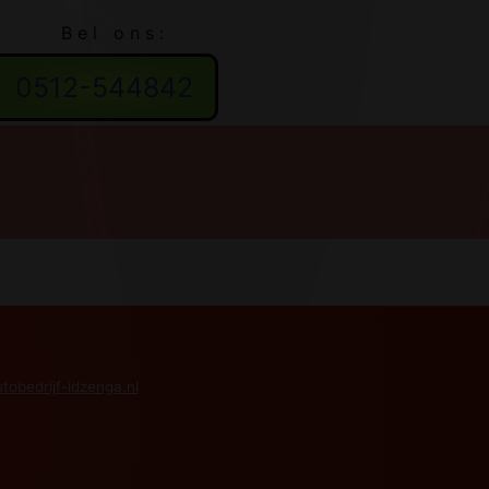
B e l o n s :
0512-544842
tobedrijf-idzenga.nl