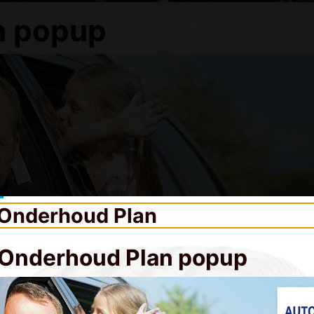
n popup
Onderhoud Plan
 u al mee met ons Auto Onderhoud Plan?
Bereken uw voord
Autobanden & velgen