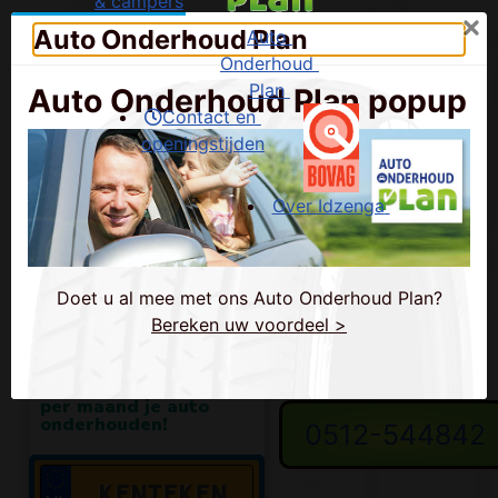
& campers
Auto Onderhoud Plan
Auto 
Onderhoud 
Plan
Contact en 
openingstijden
Over Idzenga
B e l o n s :
0512-544842