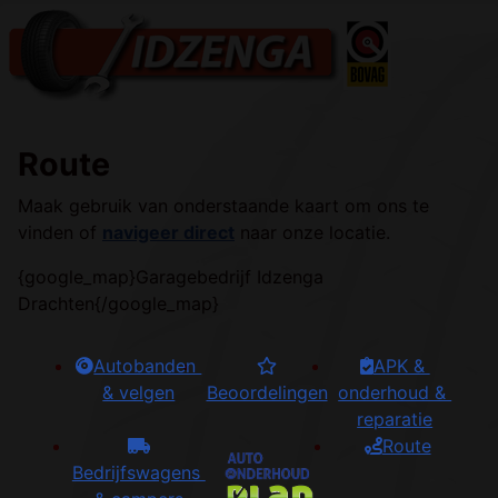
Route
Maak gebruik van onderstaande kaart om ons te
vinden of
navigeer direct
naar onze locatie.
{google_map}Garagebedrijf Idzenga
Drachten{/google_map}
Autobanden 
APK & 
& velgen
Beoordelingen
onderhoud & 
reparatie
Route
Bedrijfswagens 